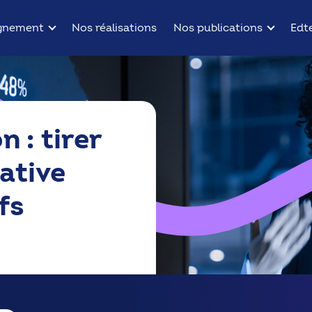
gnement
Nos réalisations
Nos publications
Edt
 : tirer
rative
fs