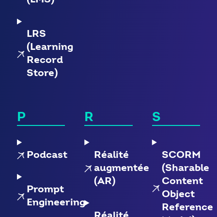
LRS
(Learning
Record
Store)
P
R
S
Podcast
Réalité
SCORM
augmentée
(Sharable
(AR)
Content
Prompt
Object
Engineering
Reference
Réalité