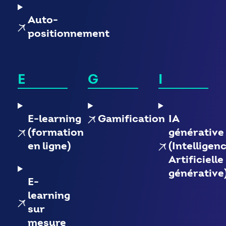
Auto-
positionnement
E
G
I
E-learning
Gamification
IA
(formation
générative
en ligne)
(Intelligen
Artificielle
générative
E-
learning
sur
mesure