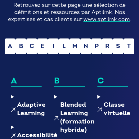
Retrouvez sur cette page une sélection de
définitions et ressources par Aptilink. Nos
expertises et cas clients sur
www.aptilink.com
.
A
B
C
E
I
L
M
N
P
R
S
T
A
B
C
Adaptive
Blended
Classe
Learning
Learning
virtuelle
(formation
hybride)
Accessibilité